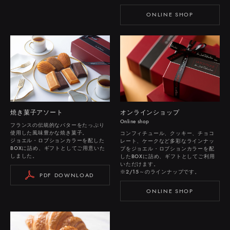
ONLINE SHOP
オンラインショップ
焼き菓子アソート
Online shop
フランスの伝統的なバターをたっぷり
使用した風味豊かな焼き菓子。
コンフィチュール、クッキー、チョコ
ジョエル・ロブションカラーを配した
レート、ケークなど多彩なラインナッ
BOXに詰め、ギフトとしてご用意いた
プをジョエル・ロブションカラーを配
しました。
したBOXに詰め、ギフトとしてご利用
いただけます。
※2/15～のラインナップです。
PDF DOWNLOAD
ONLINE SHOP