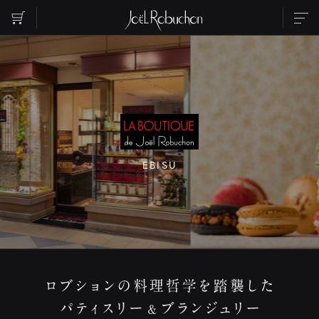
ABOUT
TOPICS
INFORMATION
SHOP LIST
PARTY
WEDDING
RESERVATION
CONTACT US
INSTAGRAM
EBISU
RECRUIT
ご覧になりたいエリアを選択してください
EBISU
ROPPONGI
NIHOMBASHI
MARUNOUCHI
SHIBUYA
SHINJUKU