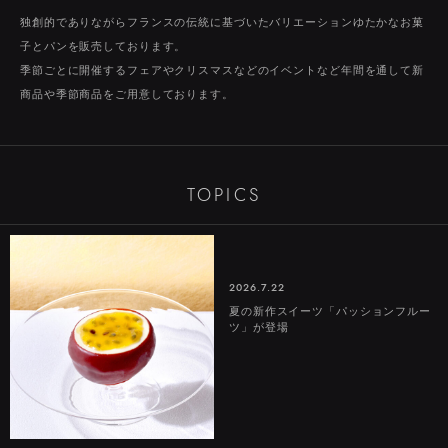
TORANOMON
独創的でありながらフランスの伝統に基づいたバリエーションゆたかなお菓
子とパンを販売しております。
EBISU
シャトーレストラン
ジョエル・ロブション
季節ごとに開催するフェアやクリスマスなどのイベントなど
年間を通して新
商品や季節商品をご用意しております。
SHIBUYA
TORANOMON
MARUNOUCHI
NIHOMBASHI
ROPPONGI
SHINJUKU
渋谷ヒカリエ内ShinQs B2 東横のれん街
虎ノ門ヒルズ ビジネスタワー
丸の内ブリックスクエア
六本木ヒルズ
NEWoMan
日本橋高島屋
TOPICS
2026.7.22
夏の新作スイーツ「パッションフルー
ONLINE SHOP
GIFT CERTIFICATE
PRIVACY POLICY
ツ」が登場