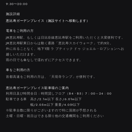
9:30〜20:00
施設詳細
恵比寿ガーデンプレイス（施設サイトへ移動します）
電車をご利用の方
JR恵比寿駅、もしくは日比谷線恵比寿駅をご利用いただくと大変便利です。
JR恵比寿駅東口からは動く通路「恵比寿スカイウォーク」で約5分。
外に出ることなく、地下1階 ラ ブティック ドゥ ジョエル・ロブションへお
越しいただけます。
雨の日でも傘なしで濡れずにアクセスできます。
車をご利用の方
首都高速をご利用の方は、「天現寺ランプ」が便利です。
恵比寿ガーデンプレイス駐車場のご案内
利用日及び時間全日：時間貸しフロア（B4・B5）7：00～24：00
駐車できる車
高さ/2.1m以下 長さ/6.01m以下
幅/2.05m以下 重量/4.05t以下
※駐車台数に限りがございますので特に混雑が予想される
土曜・日曜・祝日はできる限り他の交通機関をご利用ください