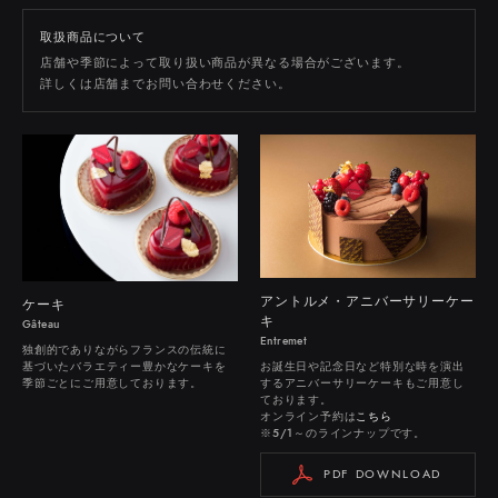
取扱商品について
店舗や季節によって取り扱い商品が異なる場合がございます。
詳しくは店舗までお問い合わせください。
アントルメ・アニバーサリーケー
ケーキ
キ
Gâteau
Entremet
独創的でありながらフランスの伝統に
お誕生日や記念日など特別な時を演出
基づいたバラエティー豊かなケーキを
するアニバーサリーケーキもご用意し
季節ごとにご用意しております。
ております。
オンライン予約は
こちら
※5/1～のラインナップです。
PDF DOWNLOAD