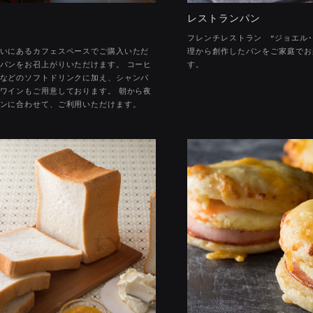
シャトーレストラン
東京都目黒区三田1-13-1
HI
ASHI
NGI
HINJUKU
ジョエル・ロブション
レストランパン
カリエ内ShinQs B2 東横のれん街
虎ノ門ヒルズ ビジネスタワー
丸の内ブリックスクエア
六本木ヒルズ
日本橋高島屋
NEWoMan
東京都港区六本木6-10-1 六本木ヒルズ ヒルサ
東京都中央区日本橋2-4-1 日本橋高島屋S.C.
東京都渋谷区渋谷2-21-1 渋谷ヒカリエ内 S
東京都新宿区新宿4-1-6 NEWoMan1F
東京都千代田区丸の内2-6-1 丸の内ブ
東京都港区虎ノ門1-17-1 虎ノ門ヒル
フレンチレストラン "ジョエル･
いにあるカフェスペースでご購入いただ
理から創作したパンをご家庭でお
パンをお召上がりいただけます。 コーヒ
す。
などのソフトドリンクに加え、シャンパ
ワインもご用意しております。 朝から夜
ンに合わせて、ご利用いただけます。
ONLINE SHOP
GIFT CERTIFICATE
PRIVACY POLICY