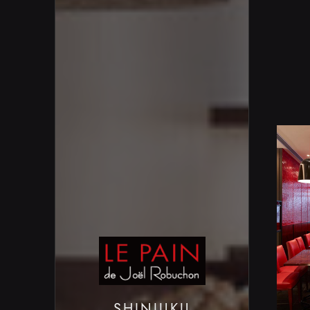
SH
ABOUT
TOPICS
INFORMATION
LI
EBISU
ROPPONGI
NI
SHINJUKU