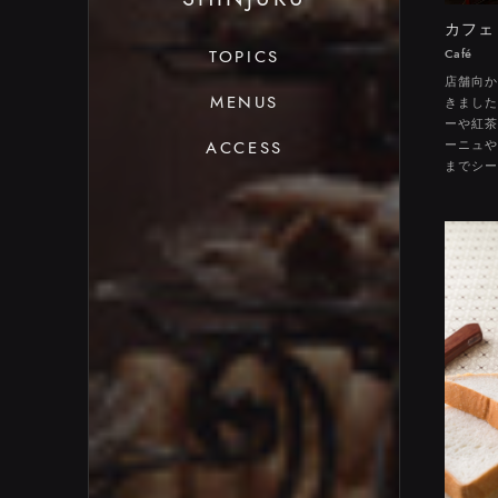
EBISU
SHIBUYA
TORANOMON
MARUNOUC
NIHOMB
ROPPO
S
カフェ
渋谷ヒ
TOPICS
Café
店舗向か
MENUS
きました
ーや紅茶
ACCESS
ーニュや
までシー