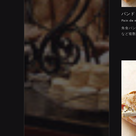
パンド
Pain de 
角食パン
など複数