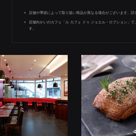
店舗や季節によって取り扱い商品が異なる場合がございます。詳
店舗向かいのカフェ「ル カフェ ドゥ ジョエル・ロブション」
す。
OP
C
PARTY
WEDDING
RESERVATION
ST
ご覧になりたいエリアを選択してください
HOMBASHI
MARUNOUCHI
SHIBUYA