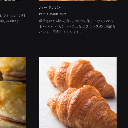
 恵比寿ガーデンプレイス内
ハードパン
イド 2F
 本館2F
hinQs 東横のれん街 B2F
リックスクエア1階
ズ ビジネスタワー 1F
Pain à croûte dure
ロブション"の料
楽しみ頂けま
厳選された材料と高い技術力で作り上げるバゲッ
トやパン ド カンパーニュなどフランスの代表的な
パンをご用意しております。