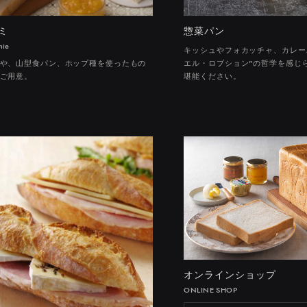
ミ
惣菜パン
mie
キッシュやフォカッチャ、カレー
や、山型食パン、ホップ種を使ったもの
エル・ロブション"の哲学を感じ
ご用意。
堪能ください。
オンラインショップ
ONLINE SHOP