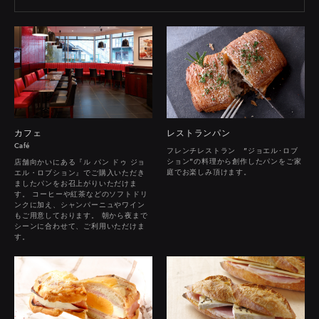
カフェ
レストランパン
Café
フレンチレストラン "ジョエル･ロブ
ション"の料理から創作したパンをご家
店舗向かいにある『ル パン ドゥ ジョ
庭でお楽しみ頂けます。
エル・ロブション』でご購入いただき
ましたパンをお召上がりいただけま
す。 コーヒーや紅茶などのソフトドリ
ンクに加え、シャンパーニュやワイン
もご用意しております。 朝から夜まで
シーンに合わせて、ご利用いただけま
す。