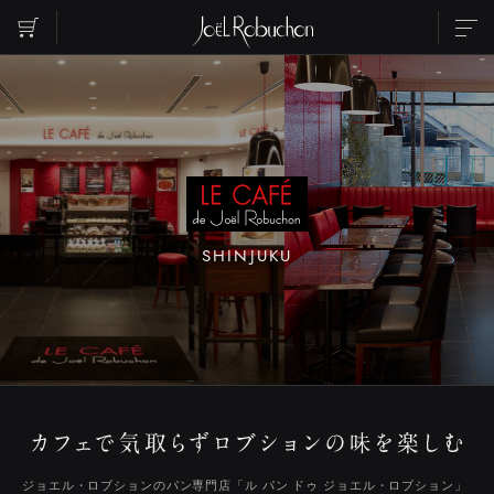
ABOUT
TOPICS
INFORMATION
SHOP LIST
PARTY
WEDDING
RESERVATION
CONTACT US
INSTAGRAM
SHINJUKU
RECRUIT
ご覧になりたいエリアを選択してください
EBISU
ROPPONGI
NIHOMBASHI
MARUNOUCHI
SHIBUYA
SHINJUKU
ジョエル・ロブションのパン専門店「ル パン ドゥ ジョエル・ロブション」