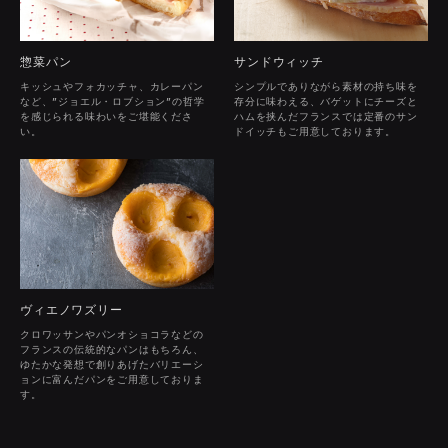
サンドウィッチ
惣菜パン
シンプルでありながら素材の持ち味を
キッシュやフォカッチャ、カレーパン
存分に味わえる、バゲットにチーズと
など、"ジョエル・ロブション"の哲学
ハムを挟んだフランスでは定番のサン
を感じられる味わいをご堪能くださ
ドイッチもご用意しております。
い。
ヴィエノワズリー
クロワッサンやパンオショコラなどの
フランスの伝統的なパンはもちろん、
ゆたかな発想で創りあげたバリエーシ
ョンに富んだパンをご用意しておりま
す。