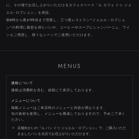
TORANOMON
に、その場でお召し上がりいただけるカフェスペース「ル カフェ ドゥ ジョ
エル･ロブション」を併設。
朝8時から夜21時頃まで営業し、三つ星レストラン“ジョエル・ロブショ
EBISU
シャトーレストラン
ジョエル・ロブション
ン”の料理に着想を得たパンや、コーヒーやスープにシャンパーニュ、ワイ
ンもご用意し、様々なシーンでご使用いただけます。
SHIBUYA
TORANOMON
MARUNOUCHI
NIHOMBASHI
ROPPONGI
SHINJUKU
渋谷ヒカリエ内ShinQs B2 東横のれん街
虎ノ門ヒルズ ビジネスタワー
丸の内ブリックスクエア
六本木ヒルズ
NEWoMan
日本橋高島屋
MENUS
価格について
価格は消費税を含む、総額にて表示しております。
メニューについて
ONLINE SHOP
GIFT CERTIFICATE
PRIVACY POLICY
掲載メニューはご来店時のメニューと内容が異なります。
旬の食材を使用し、メニューを構成しておりますので、予めご了承く
ださい。
店舗向かいの『ル パン ドゥ ジョエル・ロブション』で、ご購入いただ
きましたパンを当店でお召上がりいただけます。