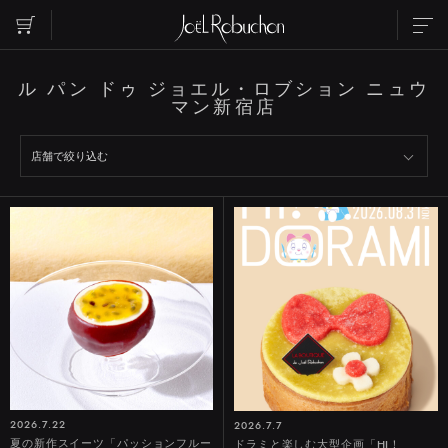
ル パン ドゥ ジョエル・ロブション ニュウ
ABOUT
TOPICS
INFORMATION
マン新宿店
SHOP LIST
PARTY
WEDDING
RESERVATION
CONTACT US
INSTAGRAM
RECRUIT
ご覧になりたいエリアを選択してください
EBISU
ROPPONGI
NIHOMBASHI
MARUNOUCHI
SHIBUYA
SHINJUKU
2026.7.22
2026.7.7
夏の新作スイーツ「パッションフルー
ドラミと楽しむ大型企画「HI！