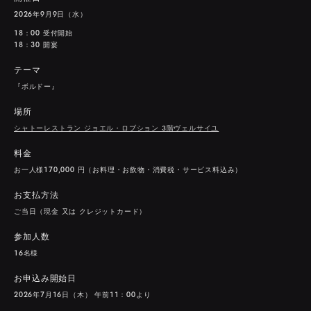
２０２６年９月９日（水）
１８：００ 受付開始
１８：３０ 開宴
テーマ
『ボルドー』
場所
シャトーレストラン ジョエル・ロブション 3階ヴェルサイユ
料金
お一人様１７０,０００ 円（お料理・お飲物・消費税・サービス料込み）
お支払方法
ご当日（現金 又は クレジットカード）
参加人数
１６名様
お申込み開始日
２０２６年７月１６日（木） 午前１１：００より