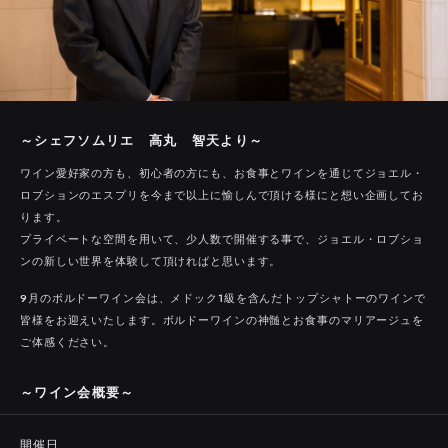
～シェフソムリエ 高丸 智天より～
ワイン愛好家の方も、初心者の方にも、お食事とワインを通じてジョエル・
ロブションのエスプリを今まで以上に愉しんで頂ける様にと想い企画してお
ります。
プライベートな空間を用いて、少人数で開催する事で、ジョエル・ロブショ
ンの新しい世界を体験して頂ければと思います。
9月のボルドーワイン会は、メドック1級を含んだトップシャトーのワインで
皆様をお迎えいたします。ボルドーワインの神髄とお食事のマリアージュを
ご体感ください。
～ワイン会概要～
開催日