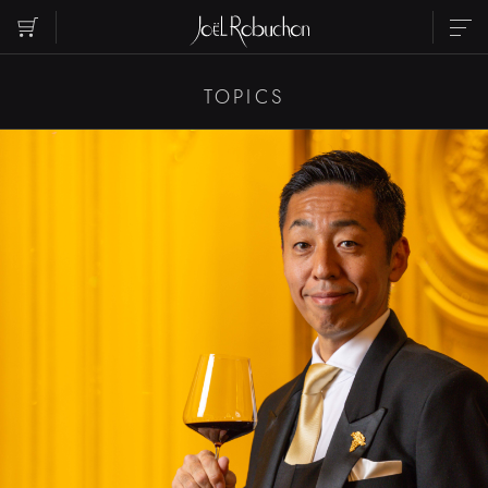
TOPICS
ABOUT
TOPICS
INFORMATION
SHOP LIST
PARTY
WEDDING
RESERVATION
CONTACT US
INSTAGRAM
RECRUIT
ご覧になりたいエリアを選択してください
EBISU
ROPPONGI
NIHOMBASHI
MARUNOUCHI
SHIBUYA
SHINJUKU