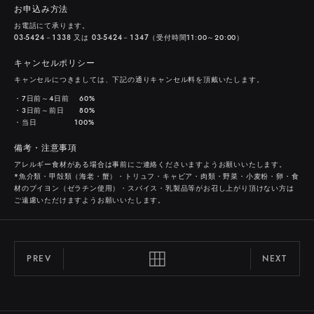
お申込み方法
お電話にて承ります。
０３-５４２４－１３３８ 又は ０３-５４２４－１３４７（受付時間11:00～20:00）
キャンセルポリシー
キャンセルにつきましては、下記の通りキャンセル料を頂戴いたします。
・7日前～4日前 60%
・3日前～前日 80%
・当日 100%
備考・注意事項
アレルギー食材がある場合は事前にご連絡くださいますようお願いいたします。
*魚介類・甲殻類（海老・蟹）・トリュフ・キャビア・肉類・野菜・小麦粉・卵・食
材のブイヨン（ゼラチン使用）・スパイス・乳製品等がお召し上がり頂けない方は
ご遠慮いただけますようお願いいたします。
PREV
NEXT