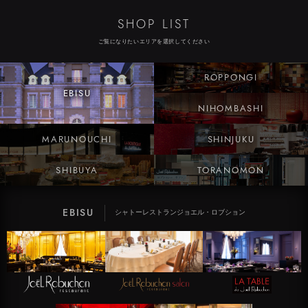
SHOP LIST
ご覧になりたいエリアを選択してください
ROPPONGI
EBISU
NIHOMBASHI
MARUNOUCHI
SHINJUKU
SHIBUYA
TORANOMON
EBISU
シャトーレストラン
ジョエル・ロブション
SHIBUYA
TORANOMON
MARUNOUCHI
NIHOMBASHI
ROPPONGI
SHINJUKU
渋谷ヒカリエ内ShinQs B2 東横のれん街
虎ノ門ヒルズ ビジネスタワー
丸の内ブリックスクエア
六本木ヒルズ
NEWoMan
日本橋高島屋