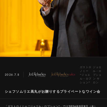
TORANOMON
EBISU
シャトーレストラン
ジョエル・ロブション
SHIBUYA
TORANOMON
MARUNOUCHI
NIHOMBASHI
ROPPONGI
SHINJUKU
渋谷ヒカリエ内ShinQs B2 東横のれん街
虎ノ門ヒルズ ビジネスタワー
丸の内ブリックスクエア
六本木ヒルズ
NEWoMan
日本橋高島屋
ガストロ
ジョエ
ノミー
ル・ロ
2026.7.8
“ジョエ
ブショ
ONLINE SHOP
GIFT CERTIFICATE
PRIVACY POLICY
ル・ロブ
ン サ
ション”
ロン
シェフソムリエ高丸がお贈りするプライベートなワイン会
「ガストロノミー ”ジョエル・ロブション”」では２０２６年９月９日（水）