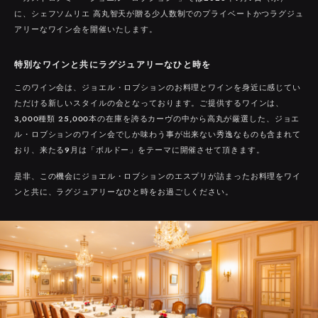
に、シェフソムリエ 高丸智天が贈る少人数制でのプライベートかつラグジュ
アリーなワイン会を開催いたします。
特別なワインと共にラグジュアリーなひと時を
このワイン会は、ジョエル・ロブションのお料理とワインを身近に感じてい
ただける新しいスタイルの会となっております。ご提供するワインは、
3,000種類 25,000本の在庫を誇るカーヴの中から高丸が厳選した、ジョエ
ル・ロブションのワイン会でしか味わう事が出来ない秀逸なものも含まれて
おり、来たる9月は「ボルドー」をテーマに開催させて頂きます。
是非、この機会にジョエル・ロブションのエスプリが詰まったお料理をワイ
ンと共に、ラグジュアリーなひと時をお過ごしください。