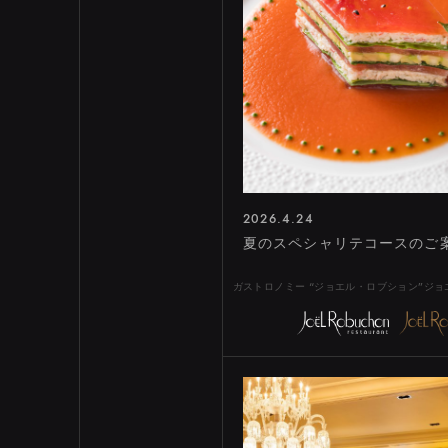
SH
ABOUT
TOPICS
INFORMATION
LI
2026.4.24
夏のスペシャリテコースのご
ガストロノミー “ジョエル・ロブション”ジ
EBISU
ROPPONGI
NI