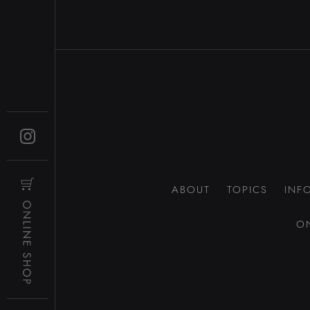
ABOUT
TOPICS
INF
O