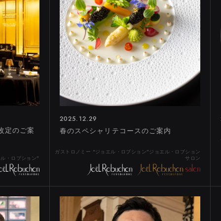
シャトーレストラン
東京都目黒区三田1-13-1
HI
ASHI
NGI
HINJUKU
ジョエル・ロブション
カリエ内ShinQs B2 東横のれん街
虎ノ門ヒルズ ビジネスタワー
丸の内ブリックスクエア
六本木ヒルズ
日本橋高島屋
NEWoMan
東京都港区六本木6-10-1 六本木ヒルズ ヒルサ
東京都中央区日本橋2-4-1 日本橋高島屋S.C.
東京都渋谷区渋谷2-21-1 渋谷ヒカリエ内 S
東京都新宿区新宿4-1-6 NEWoMan1F
東京都千代田区丸の内2-6-1 丸の内ブ
東京都港区虎ノ門1-17-1 虎ノ門ヒル
2025.12.29
格改定のご案
春のスペシャリテコースのご案内
ガストロノミー “ジョエル・ロブション”ジョエル・ロブション
エル・ロブション”
サロン
ONLINE SHOP
GIFT CERTIFICATE
PRIVACY POLICY