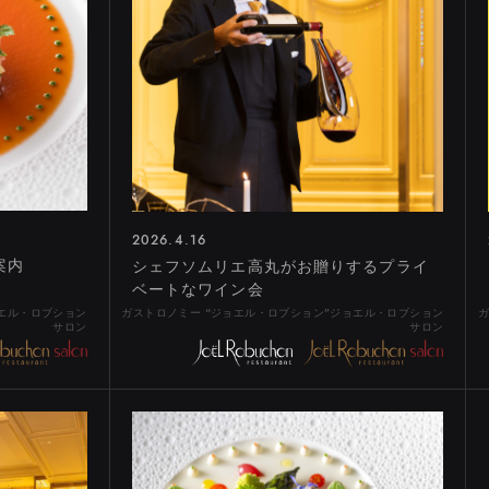
OP
C
PARTY
WEDDING
RESERVATION
ST
2026.4.16
案内
シェフソムリエ高丸がお贈りするプライ
ベートなワイン会
ご覧になりたいエリアを選択してください
ョエル・ロブション
ガストロノミー “ジョエル・ロブション”ジョエル・ロブション
ガ
サロン
サロン
HOMBASHI
MARUNOUCHI
SHIBUYA