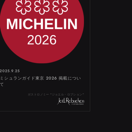
 恵比寿ガーデンプレイス内
イド 2F
 本館2F
hinQs 東横のれん街 B2F
リックスクエア1階
ズ ビジネスタワー 1F
2025.9.25
ミシュランガイド東京 2026 掲載につい
て
ガストロノミー “ジョエル・ロブション”