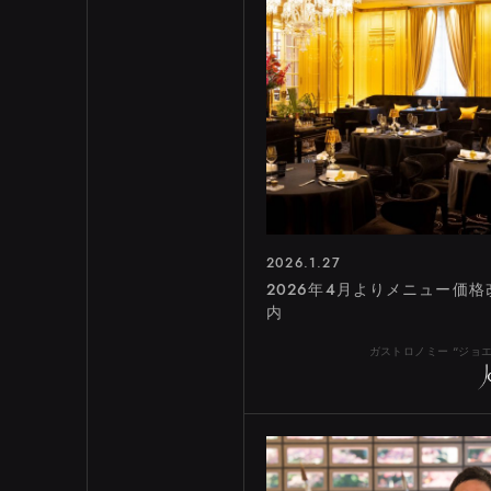
EBISU
SHIBUYA
TORANOMON
MARUNOUC
NIHOMB
ROPPO
S
渋谷ヒ
2026.1.27
2026年4月よりメニュー価
内
ガストロノミー “ジョ